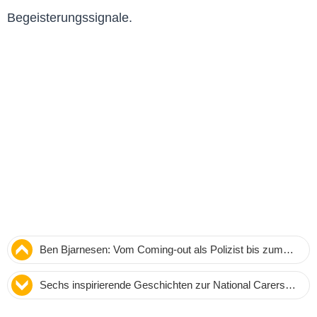
Begeisterungssignale.
Ben Bjarnesen: Vom Coming-out als Polizist bis zum
Kampf für LGBTQIA+-Inklusion im Queensland Police
Sechs inspirierende Geschichten zur National Carers
Service
Week: Die unsichtbaren Helden der Pflege