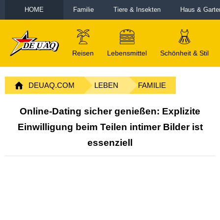
HOME
Familie
Tiere & Insekten
Haus & Garte
Reisen
Lebensmittel
Schönheit & Stil
DEUAQ.COM
LEBEN
FAMILIE
Online-Dating sicher genießen: Explizite
Einwilligung beim Teilen intimer Bilder ist
essenziell